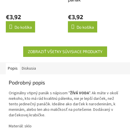
€3,92
€3,92
Do košíka
Do košíka
ZOBRAZIŤ VŠETKY SÚVISIACE PRODUKTY
Popis
Diskusia
Podrobný popis
Originálny vtipný panák s nápisom "
ŽÍVÁ VODA
". Ak máte v okolí
niekoho, kto má rád kvalitnú pálenku, nie je lepší darček, než
tento jedinečný panáčik. Ideálne ako darček k narodeninám, k
meninám, alebo len ako maličkosť na potešenie. Dodávaný v
darčekovej krabičke.
Materiál: sklo