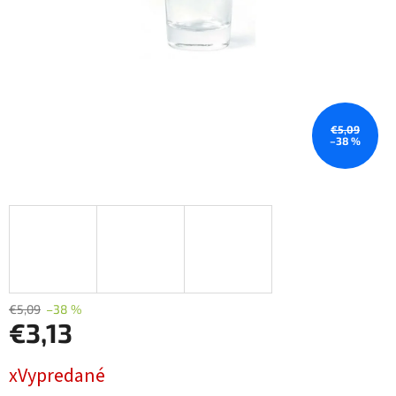
€5,09
–38 %
€5,09
–38 %
€3,13
Jednotková
xVypredané
cena: