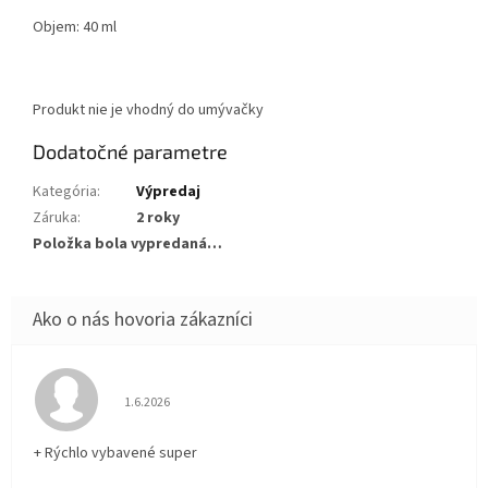
Objem: 40 ml
Produkt nie je vhodný do umývačky
Dodatočné parametre
Kategória
:
Výpredaj
Záruka
:
2 roky
Položka bola vypredaná…
Hodnotenie obchodu je 5 z 5 hviezdičiek.
1.6.2026
+ Rýchlo vybavené super