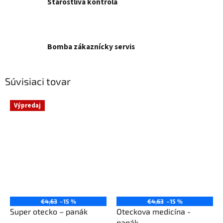
Starostlivá kontrola
Bomba zákaznícky servis
Súvisiaci tovar
Výpredaj
€4,63
–15 %
€4,63
–15 %
Super otecko – panák
Oteckova medicína -
panák