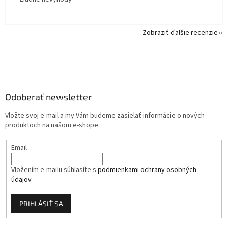
Zobraziť ďalšie recenzie
Z
á
p
ä
Odoberať newsletter
t
i
Vložte svoj e-mail a my Vám budeme zasielať informácie o nových
e
produktoch na našom e-shope.
Email
Vložením e-mailu súhlasíte s
podmienkami ochrany osobných
údajov
PRIHLÁSIŤ SA