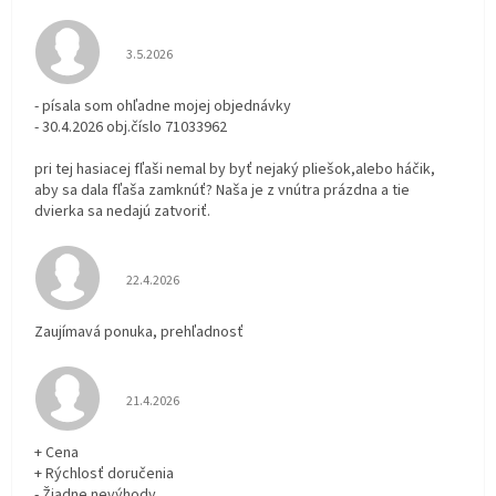
Hodnotenie obchodu je 3 z 5 hviezdičiek.
3.5.2026
- písala som ohľadne mojej objednávky
- 30.4.2026 obj.číslo 71033962
pri tej hasiacej fľaši nemal by byť nejaký pliešok,alebo háčik,
aby sa dala fľaša zamknúť? Naša je z vnútra prázdna a tie
dvierka sa nedajú zatvoriť.
Hodnotenie obchodu je 5 z 5 hviezdičiek.
22.4.2026
Zaujímavá ponuka, prehľadnosť
Hodnotenie obchodu je 5 z 5 hviezdičiek.
21.4.2026
+ Cena
+ Rýchlosť doručenia
- Žiadne nevýhody