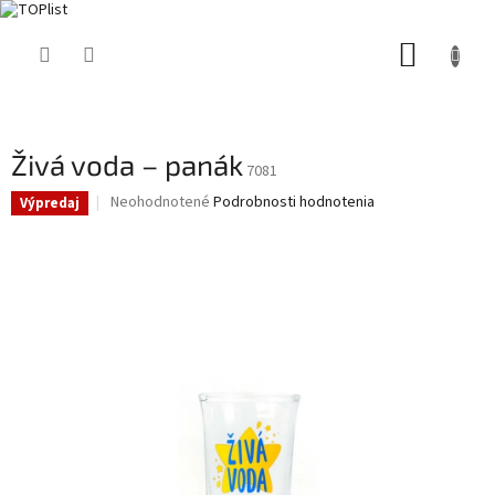
Prejsť
NÁKUP
na
obsah
KOŠÍK
Živá voda – panák
7081
Priemerné
Neohodnotené
Podrobnosti hodnotenia
Výpredaj
hodnotenie
produktu
je
0,0
z
5
hviezdičiek.