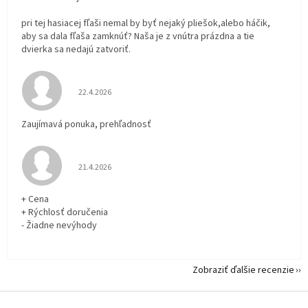
pri tej hasiacej fľaši nemal by byť nejaký pliešok,alebo háčik,
aby sa dala fľaša zamknúť? Naša je z vnútra prázdna a tie
dvierka sa nedajú zatvoriť.
Hodnotenie obchodu je 5 z 5 hviezdičiek.
22.4.2026
Zaujímavá ponuka, prehľadnosť
Hodnotenie obchodu je 5 z 5 hviezdičiek.
21.4.2026
+ Cena
+ Rýchlosť doručenia
- Žiadne nevýhody
Zobraziť ďalšie recenzie
Z