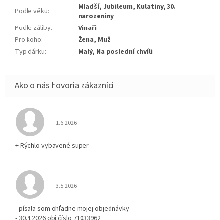
Mladší, Jubileum, Kulatiny, 30.
Podle věku
:
narozeniny
Podle záliby
:
Vinaři
Pro koho
:
Žena, Muž
Typ dárku
:
Malý, Na poslední chvíli
Hodnotenie obchodu je 5 z 5 hviezdičiek.
1.6.2026
+ Rýchlo vybavené super
Hodnotenie obchodu je 3 z 5 hviezdičiek.
3.5.2026
- písala som ohľadne mojej objednávky
- 30.4.2026 obj.číslo 71033962