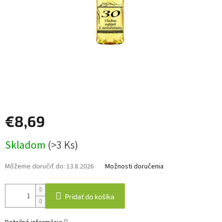
€8,69
Jednotková
Skladom
(>3 Ks)
cena:
Môžeme doručiť do:
13.8.2026
Možnosti doručenia
Pridať do košíka