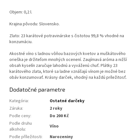
Objem: 0,2 l.
Krajina pôvodu: Slovensko.
Zlato: 23 karátové potravinárske s čistotou 99,8 % vhodné na
konzumáciu.
Akostné víno s ladnou vôňou bazových kvetov a muškátového
orieška je držiteľom mnohých ocenení. Zaujímavá aróma a nižší
obsah kyselín zaručuje lahodnú a vyváženú chuť. Plátky 23
karátového zlata, ktoré sa ladne vznášajú vínom je možné bez
obáv konzumovať. Krásny darček, vhodný na každú príležitosť.
Dodatočné parametre
Kategória
:
Ostatné darčeky
Záruka
:
2 roky
Podle ceny
:
Do 200 Kč
Podle druhu
Víno
alkoholu
:
Podle příležitosti
:
Narozeniny