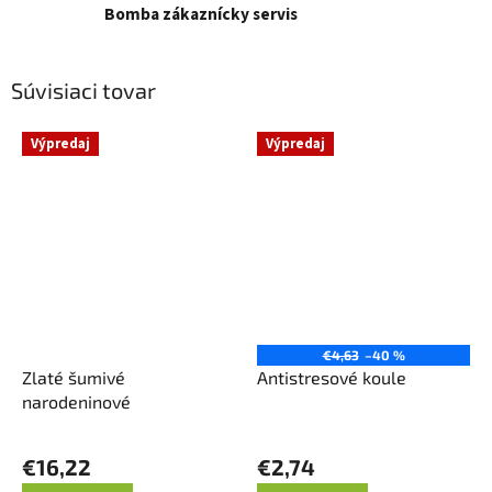
Bomba zákaznícky servis
Súvisiaci tovar
Výpredaj
Výpredaj
€4,63
–40 %
Zlaté šumivé
Antistresové koule
narodeninové
€16,22
€2,74