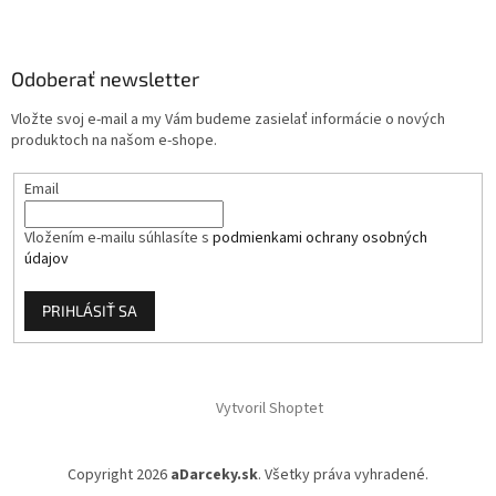
á
p
ä
Odoberať newsletter
t
i
Vložte svoj e-mail a my Vám budeme zasielať informácie o nových
e
produktoch na našom e-shope.
Email
Vložením e-mailu súhlasíte s
podmienkami ochrany osobných
údajov
PRIHLÁSIŤ SA
Vytvoril Shoptet
Copyright 2026
aDarceky.sk
. Všetky práva vyhradené.