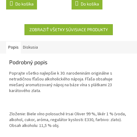
Do košíka
Do košíka
ZOBRAZIŤ VŠETKY SÚVISIACE PRODUKTY
Popis
Diskusia
Podrobný popis
Poprajte všetko najlepšie k 30. narodeninám originálne s
netradičnou fľašou alkoholického nápoja. Fľaša obsahuje
miešaný aromatizovaný nápoj na báze vína s plátkami 23
karátového zlata.
Zloženie: Biele víno polosuché Irsai Oliver 99 %, likér 1 % (voda,
alkohol, cukor, aróma, regulátor kyslosti: E330, farbivo: zlato).
Obsah alkoholu: 11,5 % obj.