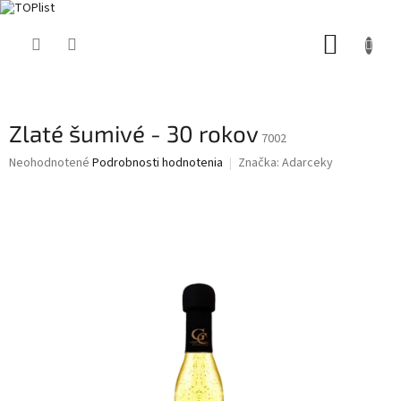
Prejsť
NÁKUP
na
obsah
KOŠÍK
Zlaté šumivé - 30 rokov
7002
Priemerné
Neohodnotené
Podrobnosti hodnotenia
Značka:
Adarceky
hodnotenie
produktu
je
0,0
z
5
hviezdičiek.