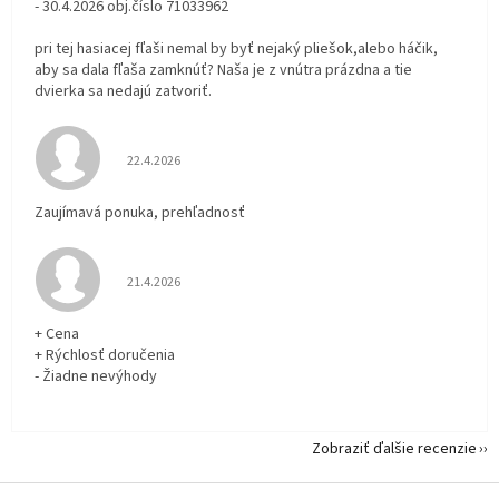
- 30.4.2026 obj.číslo 71033962
pri tej hasiacej fľaši nemal by byť nejaký pliešok,alebo háčik,
aby sa dala fľaša zamknúť? Naša je z vnútra prázdna a tie
dvierka sa nedajú zatvoriť.
Hodnotenie obchodu je 5 z 5 hviezdičiek.
22.4.2026
Zaujímavá ponuka, prehľadnosť
Hodnotenie obchodu je 5 z 5 hviezdičiek.
21.4.2026
+ Cena
+ Rýchlosť doručenia
- Žiadne nevýhody
Zobraziť ďalšie recenzie
Z