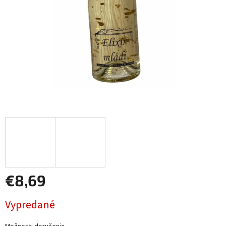
€8,69
Jednotková
Vypredané
cena: