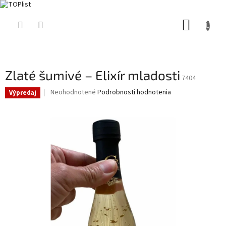
Prejsť
NÁKUP
na
obsah
KOŠÍK
Zlaté šumivé – Elixír mladosti
7404
Priemerné
Neohodnotené
Podrobnosti hodnotenia
Výpredaj
hodnotenie
produktu
je
0,0
z
5
hviezdičiek.