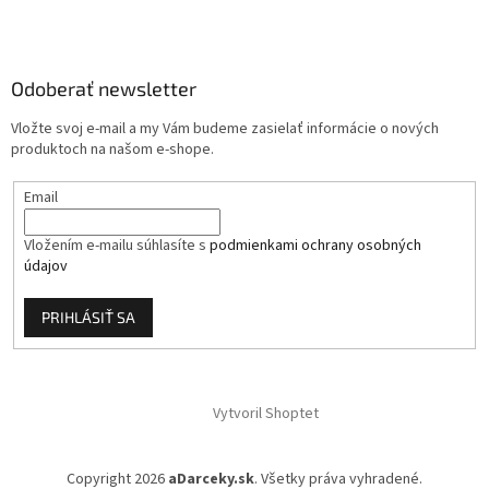
á
p
ä
Odoberať newsletter
t
i
Vložte svoj e-mail a my Vám budeme zasielať informácie o nových
e
produktoch na našom e-shope.
Email
Vložením e-mailu súhlasíte s
podmienkami ochrany osobných
údajov
PRIHLÁSIŤ SA
Vytvoril Shoptet
Copyright 2026
aDarceky.sk
. Všetky práva vyhradené.