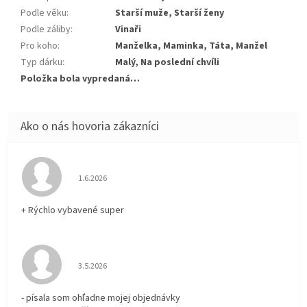
Podle věku
:
Starší muže, Starší ženy
Podle záliby
:
Vinaři
Pro koho
:
Manželka, Maminka, Táta, Manžel
Typ dárku
:
Malý, Na poslední chvíli
Položka bola vypredaná…
Hodnotenie obchodu je 5 z 5 hviezdičiek.
1.6.2026
+ Rýchlo vybavené super
Hodnotenie obchodu je 3 z 5 hviezdičiek.
3.5.2026
- písala som ohľadne mojej objednávky