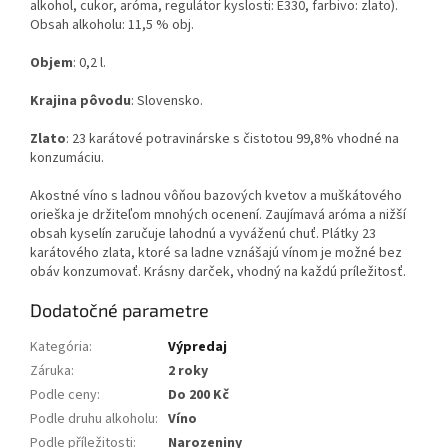
alkohol, cukor, aróma, regulátor kyslosti: E330, farbivo: zlato).
Obsah alkoholu: 11,5 % obj.
Objem
: 0,2 l.
Krajina pôvodu
: Slovensko.
Zlato
: 23 karátové potravinárske s čistotou 99,8% vhodné na
konzumáciu.
Akostné víno s ladnou vôňou bazových kvetov a muškátového
orieška je držiteľom mnohých ocenení. Zaujímavá aróma a nižší
obsah kyselín zaručuje lahodnú a vyváženú chuť. Plátky 23
karátového zlata, ktoré sa ladne vznášajú vínom je možné bez
obáv konzumovať. Krásny darček, vhodný na každú príležitosť.
Dodatočné parametre
Kategória
:
Výpredaj
Záruka
:
2 roky
Podle ceny
:
Do 200 Kč
Podle druhu alkoholu
:
Víno
Podle příležitosti
:
Narozeniny