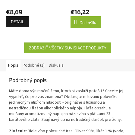
€8,69
€16,22
DETAIL
Do košíka
ZOBRAZIŤ VŠETKY SÚVISIACE PRODUKTY
Popis
Podobné (1)
Diskusia
Podrobný popis
Máte doma výnimočnú ženu, ktorá si zaslúži potešiť? Chcete jej
vyjadriť, čo pre vás znamená? Obdarujte milovanú polovičku
jedinečným elixírom mladosti - originálne s luxusnou a
netradičnou fľašou alkoholického nápoja. Fľaša obsahuje
miešaný aromatizovaný nápoj na báze vína s plátkami 23
karátového zlata. Zaujímavý tip na netradičný darček pre ženy.
Zloženie
: Biele víno polosuché Irsai Oliver 99%, likér 1 % (voda,