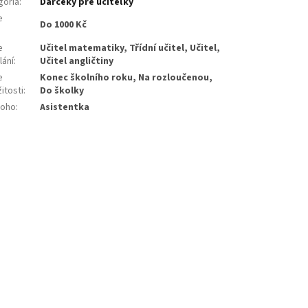
gória
:
Darčeky pre učiteľky
e
Do 1000 Kč
:
e
Učitel matematiky, Třídní učitel, Učitel,
lání
:
Učitel angličtiny
e
Konec školního roku, Na rozloučenou,
žitosti
:
Do školky
koho
:
Asistentka