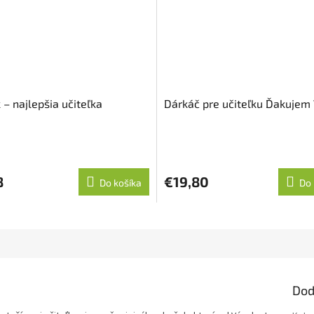
 – najlepšia učiteľka
Dárkáč pre učiteľku Ďakuje
8
€19,80
Do košíka
Do 
Dod