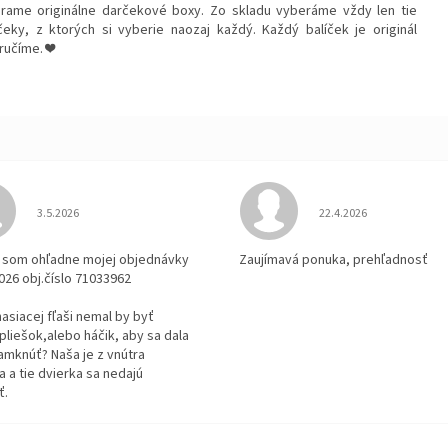
rame originálne darčekové boxy. Zo skladu vyberáme vždy len tie
čeky, z ktorých si vyberie naozaj každý. Každý balíček je originál
ručíme. ❤️
Hodnotenie obchodu je 3 z 5 hviezdičiek.
Hodnotenie obchodu je
3.5.2026
22.4.2026
la som ohľadne mojej objednávky
Zaujímavá ponuka, prehľadnosť
2026 obj.číslo 71033962
 hasiacej fľaši nemal by byť
pliešok,alebo háčik, aby sa dala
amknúť? Naša je z vnútra
 a tie dvierka sa nedajú
ť.