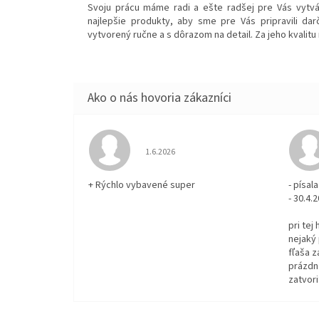
Svoju prácu máme radi a ešte radšej pre Vás vytvá
najlepšie produkty, aby sme pre Vás pripravili dar
vytvorený ručne a s dôrazom na detail. Za jeho kvalitu 
Hodnotenie obchodu je 5 z 5 hviezdičiek.
1.6.2026
+ Rýchlo vybavené super
- písa
- 30.4.
pri tej
nejaký 
fľaša z
prázdna
zatvori