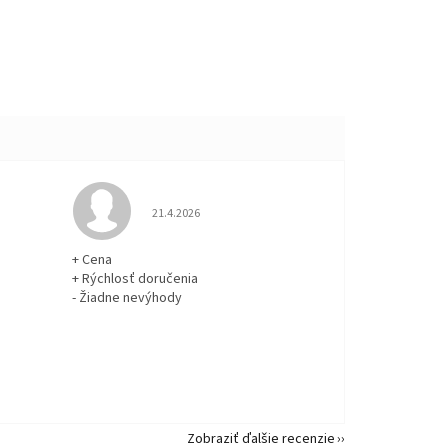
 5 z 5 hviezdičiek.
Hodnotenie obchodu je 5 z 5 hviezdičiek.
21.4.2026
+ Cena
+ Rýchlosť doručenia
- Žiadne nevýhody
Zobraziť ďalšie recenzie