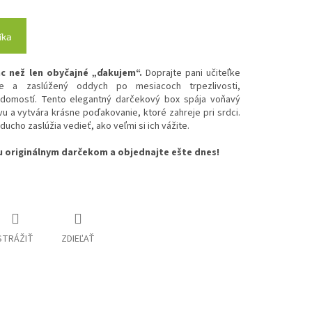
íka
ac než len obyčajné „ďakujem“.
Doprajte pani učiteľke
le a zaslúžený oddych po mesiacoch trpezlivosti,
vedomostí. Tento elegantný darčekový box spája voňavý
u a vytvára krásne poďakovanie, ktoré zahreje pri srdci.
ducho zaslúžia vedieť, ako veľmi si ich vážite.
u originálnym darčekom a objednajte ešte dnes!
STRÁŽIŤ
ZDIEĽAŤ