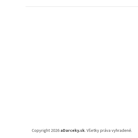
Z
á
p
ä
t
i
e
Copyright 2026
aDarceky.sk
. Všetky práva vyhradené.