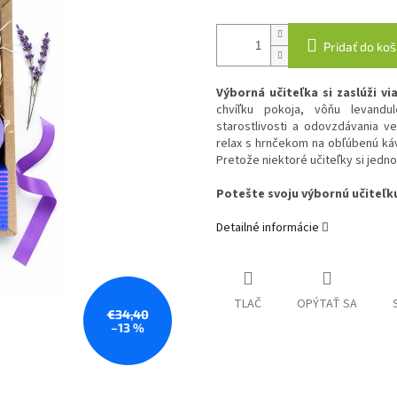
Pridať do koš
Výborná učiteľka si zaslúži vi
chvíľku pokoja, vôňu levandu
starostlivosti a odovzdávania 
relax s hrnčekom na obľúbenú káv
Pretože niektoré učiteľky si jedno
Potešte svoju výbornú učiteľk
Detailné informácie
TLAČ
OPÝTAŤ SA
€34,40
–13 %