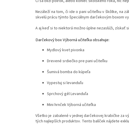
Či sa blíži polrok, alebo koniec školského roka, nič ne
Nezáleží na tom, či ide o pani učiteľku v škôlke, na 
skvelú prácu týmto špeciálnym darčekovým boxom vy
A aj keď si to niektorá možno úplne nezaslúži, získať si
Darčekový box Výborná učiteľka obsahuje:
Mydlový kvet pivonka
Drevené srdiečko pre pani učiteľku
Šumivá bomba do kúpeľa
Vypestuj si levanduľu
Sprchový gél Levanduľa
Mini hrnček Výborná učiteľka
Všetko je zabalené v jednej darčekovej krabičke za v
tých najlepších produktov. Tento balíček nájdete exkl