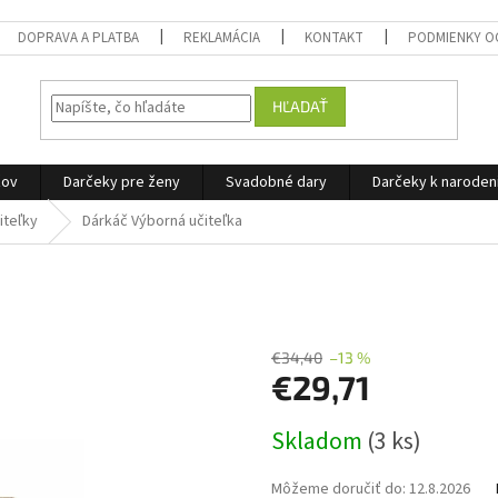
DOPRAVA A PLATBA
REKLAMÁCIA
KONTAKT
PODMIENKY O
HĽADAŤ
žov
Darčeky pre ženy
Svadobné dary
Darčeky k narode
iteľky
Dárkáč Výborná učiteľka
€34,40
–13 %
€29,71
Jednotková
Skladom
(3 ks)
cena:
Môžeme doručiť do:
12.8.2026