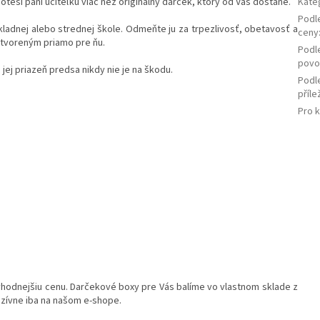
poteší pani učiteľku viac než originálny darček, ktorý od Vás dostane.
Kate
Podl
základnej alebo strednej škole. Odmeňte ju za trpezlivosť, obetavosť a
ceny
tvoreným priamo pre ňu.
Podl
povo
 jej priazeň predsa nikdy nie je na škodu.
Podl
příle
Pro 
ýhodnejšiu cenu. Darčekové boxy pre Vás balíme vo vlastnom sklade z
uzívne iba na našom e-shope.