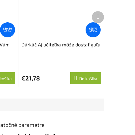
Ďalší
produkt
€20,80
€25,77
–4 %
–15 %
m Vám
Dárkáč Aj učiteľka môže dostať guľu
€21,78
košíka
Do košíka
atočné parametre