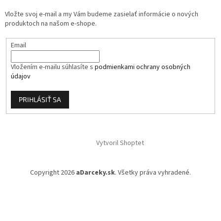
i
Vložte svoj e-mail a my Vám budeme zasielať informácie o nových
e
produktoch na našom e-shope.
Email
Vložením e-mailu súhlasíte s
podmienkami ochrany osobných
údajov
PRIHLÁSIŤ SA
Vytvoril Shoptet
Copyright 2026
aDarceky.sk
. Všetky práva vyhradené.