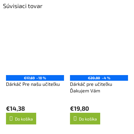
Súvisiaci tovar
€17,69
–18 %
€20,80
–4 %
Dárkáč Pre našu učiteľku
Dárkáč pre učiteľku
Ďakujem Vám
€14,38
€19,80
Do košíka
Do košíka