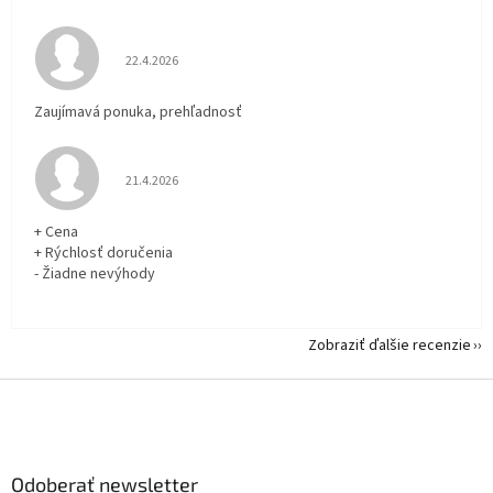
Hodnotenie obchodu je 5 z 5 hviezdičiek.
22.4.2026
Zaujímavá ponuka, prehľadnosť
Hodnotenie obchodu je 5 z 5 hviezdičiek.
21.4.2026
+ Cena
+ Rýchlosť doručenia
- Žiadne nevýhody
Zobraziť ďalšie recenzie
Z
á
p
ä
Odoberať newsletter
t