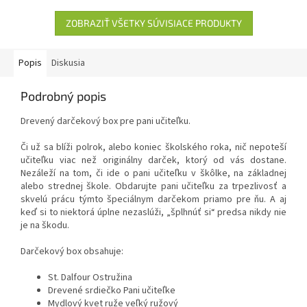
ZOBRAZIŤ VŠETKY SÚVISIACE PRODUKTY
Popis
Diskusia
Podrobný popis
Drevený darčekový box pre pani učiteľku.
Či už sa blíži polrok, alebo koniec školského roka, nič nepoteší
učiteľku viac než originálny darček, ktorý od vás dostane.
Nezáleží na tom, či ide o pani učiteľku v škôlke, na základnej
alebo strednej škole. Obdarujte pani učiteľku za trpezlivosť a
skvelú prácu týmto špeciálnym darčekom priamo pre ňu. A aj
keď si to niektorá úplne nezaslúži, „šplhnúť si“ predsa nikdy nie
je na škodu.
Darčekový box obsahuje:
St. Dalfour Ostružina
Drevené srdiečko Pani učiteľke
Mydlový kvet ruže veľký ružový