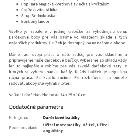
Hop Hare Magická kvetinová sviečka s kryštálom
Čaj Rozkvitnutá lúka
Sirup Sedmikráska
Bonbóny Lindor
Všetko je zabalené v jednej krabičke za výhodnejšiu cenu.
Darčekové boxy pre vás balíme vo vlastnom sklade z tých
najlepších produktov. Balíček je dostupný iba na našom e-shope.
Máme radi svoju prácu a ešte radšej pre vás skladáme a
pripravujeme naše darčekové balíčky. Vyberáme zo skladu vždy
len to najlepšie a robíme pre vás skvelé darčekové sety, z
ktorých si vyberie naozaj každý. Každý balíček je originálna
ručná práca. Za kvalitu ručíme. Pri rozbaľovaní sa budete
radovať, akoby ste vyhrali v lotérii.
Veľkosť darčekového boxu: 34 x 25 x 10 cm
Dodatočné parametre
Kategória
:
Darčekové balíčky
Učitel matematiky, Učitel, Učitel
Podle povolání
:
angličtiny