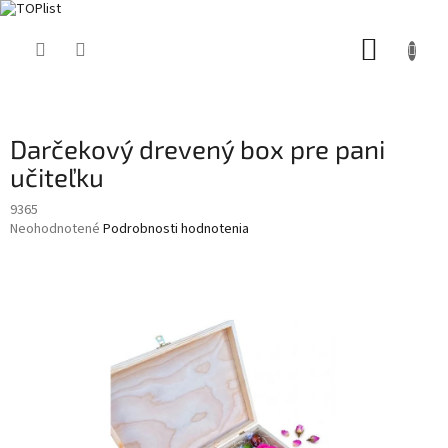
Prejsť
NÁKUP
na
obsah
KOŠÍK
Darčekový drevený box pre pani
učiteľku
9365
Priemerné
Neohodnotené
Podrobnosti hodnotenia
hodnotenie
produktu
je
0,0
z
5
hviezdičiek.