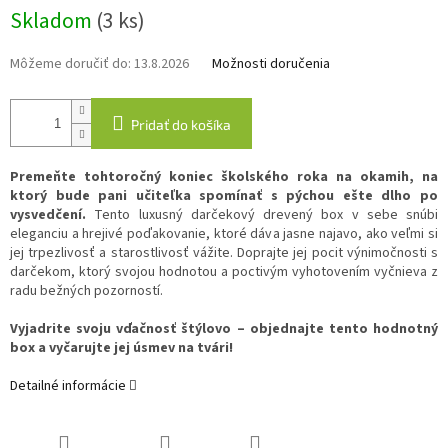
Jednotková
Skladom
(3 ks)
cena:
Môžeme doručiť do:
13.8.2026
Možnosti doručenia
Pridať do košíka
Premeňte tohtoročný koniec školského roka na okamih, na
ktorý bude pani učiteľka spomínať s pýchou ešte dlho po
vysvedčení.
Tento luxusný darčekový drevený box v sebe snúbi
eleganciu a hrejivé poďakovanie, ktoré dáva jasne najavo, ako veľmi si
jej trpezlivosť a starostlivosť vážite. Doprajte jej pocit výnimočnosti s
darčekom, ktorý svojou hodnotou a poctivým vyhotovením vyčnieva z
radu bežných pozorností.
Vyjadrite svoju vďačnosť štýlovo – objednajte tento hodnotný
box a vyčarujte jej úsmev na tvári!
Detailné informácie