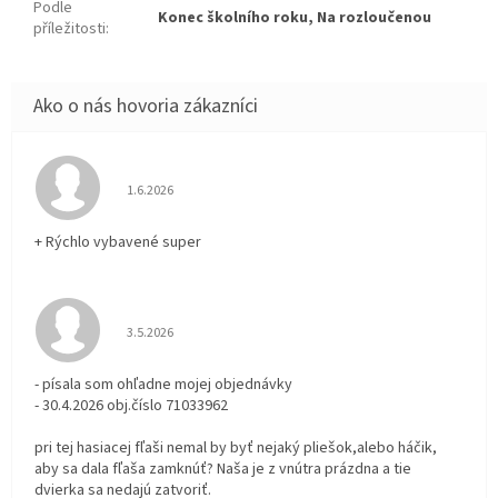
Podle
Konec školního roku, Na rozloučenou
příležitosti
:
Hodnotenie obchodu je 5 z 5 hviezdičiek.
1.6.2026
+ Rýchlo vybavené super
Hodnotenie obchodu je 3 z 5 hviezdičiek.
3.5.2026
- písala som ohľadne mojej objednávky
- 30.4.2026 obj.číslo 71033962
pri tej hasiacej fľaši nemal by byť nejaký pliešok,alebo háčik,
aby sa dala fľaša zamknúť? Naša je z vnútra prázdna a tie
dvierka sa nedajú zatvoriť.