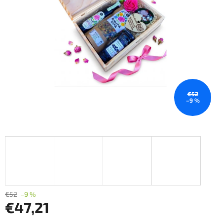
€52
–9 %
€52
–9 %
€47,21