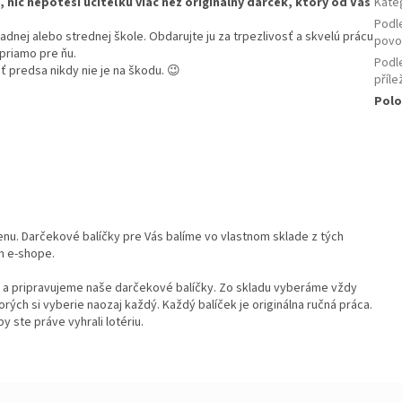
, nič nepoteší učiteľku viac než originálny darček, ktorý od Vás
Kate
Podl
kladnej alebo strednej škole. Obdarujte ju za trpezlivosť a skvelú prácu
povo
priamo pre ňu.
Podl
úť predsa nikdy nie je na škodu. 😉
příle
Polo
enu. Darčekové balíčky pre Vás balíme vo vlastnom sklade z tých
m e-shope.
e a pripravujeme naše darčekové balíčky. Zo skladu vyberáme vždy
orých si vyberie naozaj každý. Každý balíček je originálna ručná práca.
y ste práve vyhrali lotériu.