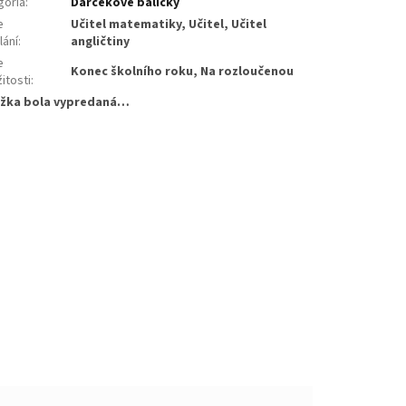
gória
:
Darčekové balíčky
e
Učitel matematiky, Učitel, Učitel
lání
:
angličtiny
e
Konec školního roku, Na rozloučenou
žitosti
:
žka bola vypredaná…