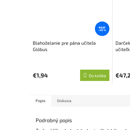
€3,27
–40 %
Blahoželanie pre pána učiteľa
Darček
Glóbus
učiteľ
€1,94
€47,
Do košíka
Popis
Diskusia
Podrobný popis