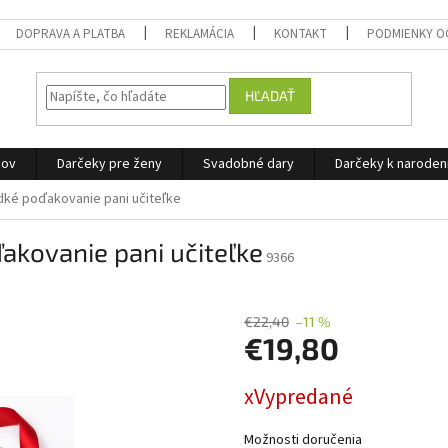
DOPRAVA A PLATBA
REKLAMÁCIA
KONTAKT
PODMIENKY O
HĽADAŤ
žov
Darčeky pre ženy
Svadobné dary
Darčeky k narode
dké poďakovanie pani učiteľke
akovanie pani učiteľke
9366
€22,40
–11 %
€19,80
Jednotková
xVypredané
cena:
Možnosti doručenia