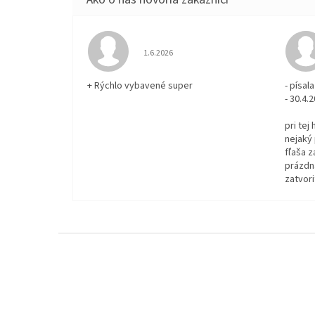
Hodnotenie obchodu je 5 z 5 hviezdičiek.
1.6.2026
+ Rýchlo vybavené super
- písa
- 30.4.
pri tej
nejaký 
fľaša z
prázdna
zatvori
Z
á
p
ä
t