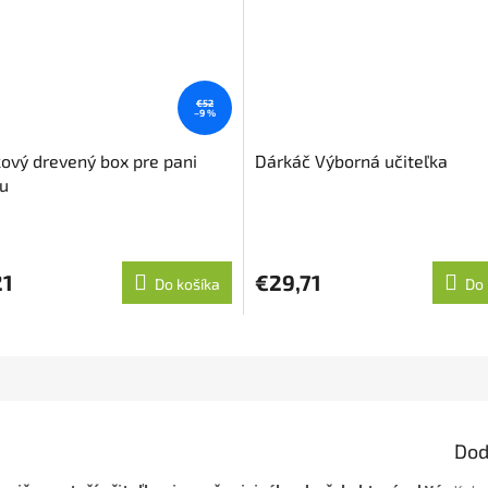
€52
–9 %
ový drevený box pre pani
Dárkáč Výborná učiteľka
ku
21
€29,71
Do košíka
Do 
Dod