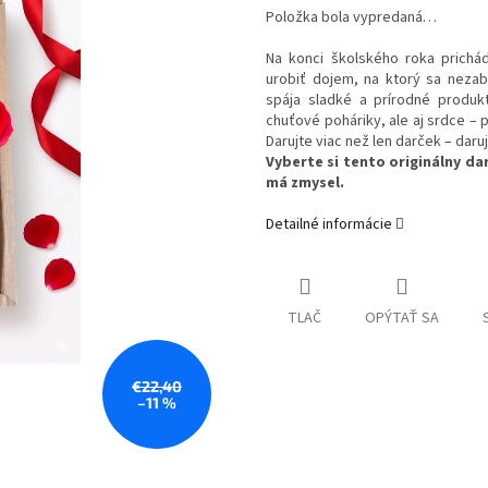
Položka bola vypredaná…
Na konci školského roka prichá
urobiť dojem, na ktorý sa nezab
spája sladké a prírodné produkt
chuťové poháriky, ale aj srdce –
Darujte viac než len darček – daru
Vyberte si tento originálny da
má zmysel.
Detailné informácie
TLAČ
OPÝTAŤ SA
€22,40
–11 %