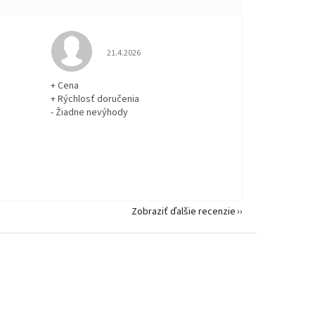
 5 z 5 hviezdičiek.
Hodnotenie obchodu je 5 z 5 hviezdičiek.
21.4.2026
+ Cena
+ Rýchlosť doručenia
- Žiadne nevýhody
Zobraziť ďalšie recenzie