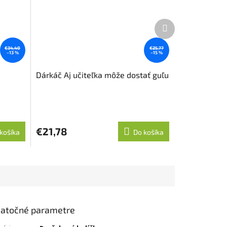
Ďalší
produkt
€34,40
€25,77
–13 %
–15 %
Dárkáč Aj učiteľka môže dostať guľu
€21,78
košíka
Do košíka
atočné parametre