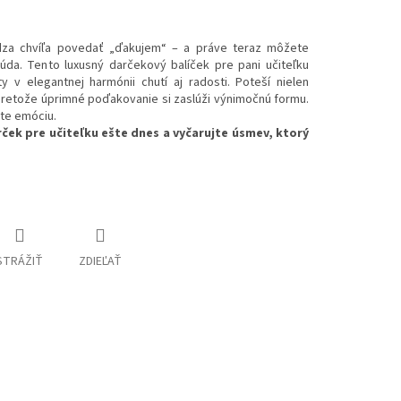
dza chvíľa povedať „ďakujem“ – a práve teraz môžete
úda. Tento luxusný darčekový balíček pre pani učiteľku
y v elegantnej harmónii chutí aj radosti. Poteší nielen
 pretože úprimné poďakovanie si zaslúži výnimočnú formu.
jte emóciu.
rček pre učiteľku ešte dnes a vyčarujte úsmev, ktorý
STRÁŽIŤ
ZDIEĽAŤ