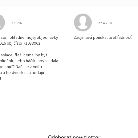
Hodnotenie obchodu je 3 z 5 hviezdičiek.
Hodnotenie obchodu je
3.5.2026
22.4.2026
la som ohľadne mojej objednávky
Zaujímavá ponuka, prehľadnosť
2026 obj.číslo 71033962
 hasiacej fľaši nemal by byť
pliešok,alebo háčik, aby sa dala
amknúť? Naša je z vnútra
 a tie dvierka sa nedajú
ť.
Odoberať newsletter