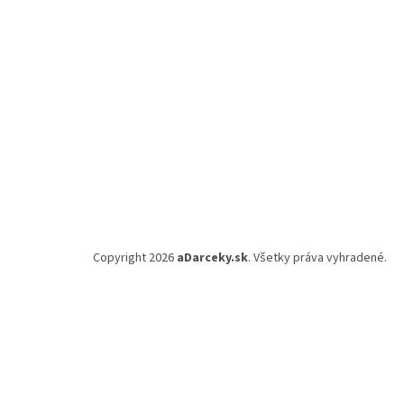
i
e
Copyright 2026
aDarceky.sk
. Všetky práva vyhradené.