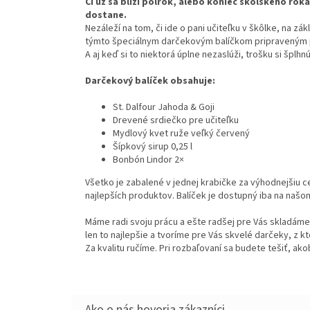
Či už sa blíži polrok, alebo koniec školského roka
dostane.
Nezáleží na tom, či ide o pani učiteľku v škôlke, na zá
týmto špeciálnym darčekovým balíčkom pripraveným 
A aj keď si to niektorá úplne nezaslúži, trošku si šplhn
Darčekový balíček obsahuje:
St. Dalfour Jahoda & Goji
Drevené srdiečko pre učiteľku
Mydlový kvet ruže veľký červený
Šípkový sirup 0,25 l
Bonbón Lindor 2×
Všetko je zabalené v jednej krabičke za výhodnejšiu c
najlepších produktov. Balíček je dostupný iba na našo
Máme radi svoju prácu a ešte radšej pre Vás skladám
len to najlepšie a tvoríme pre Vás skvelé darčeky, z kt
Za kvalitu ručíme. Pri rozbaľovaní sa budete tešiť, akob