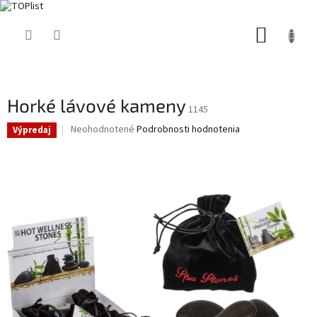
Prejsť
NÁKUP
na
obsah
KOŠÍK
Horké lávové kameny
1145
Priemerné
Neohodnotené
Podrobnosti hodnotenia
Výpredaj
hodnotenie
produktu
je
0,0
z
5
hviezdičiek.