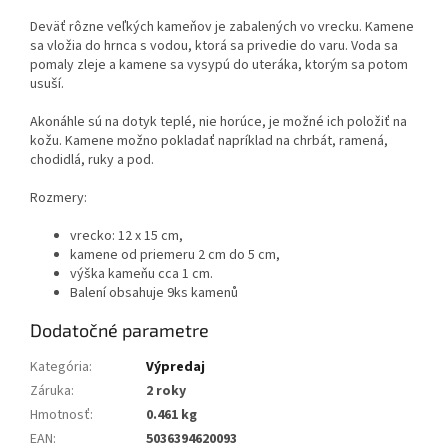
Deväť rôzne veľkých kameňov je zabalených vo vrecku. Kamene
sa vložia do hrnca s vodou, ktorá sa privedie do varu. Voda sa
pomaly zleje a kamene sa vysypú do uteráka, ktorým sa potom
usuší.
Akonáhle sú na dotyk teplé, nie horúce, je možné ich položiť na
kožu. Kamene možno pokladať napríklad na chrbát, ramená,
chodidlá, ruky a pod.
Rozmery:
vrecko: 12 x 15 cm,
kamene od priemeru 2 cm do 5 cm,
výška kameňu cca 1 cm.
Balení obsahuje 9ks kamenů
Dodatočné parametre
Kategória
:
Výpredaj
Záruka
:
2 roky
Hmotnosť
:
0.461 kg
EAN
:
5036394620093