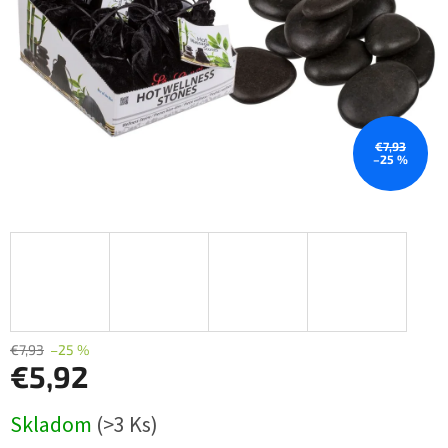
€7,93
–25 %
€7,93
–25 %
€5,92
Jednotková
Skladom
(>3 Ks)
cena: