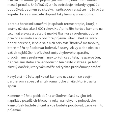
masáž prináša. Snáď každý z nás potrebuje niekedy vypnúť a
odpočívať. Jedným zo skvelých spôsobov relaxácie môžu byť aj
kúpele. Teraz si môžete dopriať taký luxus aj u vás doma.
Terapia horúcimi kameňmi je spôsob termoterapie, ktorý je
známy už viac ako 5 000 rokov. Keď priložíte horúce kamene na
telo, vaše svaly a ostatné mäkké tkanivá sa prehrejú, dobre
prekrvia a uvoľnia a vy pocítite príjemnú úľavu. Keď sa svaly
dobre prekrvia, lepšie sa z nich odplavia škodlivé metabolity,
ktoré môžu spôsobovať bolestivé stavy. Ak vy alebo niekto z
vašich najbližších trpí bolesťami pohybového aparátu,
problémami s prekrvením niektorých častí tela, nespavosťou,
depresiami alebo ste jednoducho len často v strese, je toto
skvelý darček, ktorý vám môže od týchto problémov pomôcť.
Navyše si môžete aplikovať kamene navzájom so svojim
partnerom a spestriť si tak romantické chvíle, ktoré trávite
spolu.
Kamene môžete pokladať na akúkoľvek časť svojho tela,
napríklad pozdĺž chrbtice, na ruky, na nohy, no jednoducho
kamkoľvek budete chcieť a kde budete pociťovať, že je vám to
príjemné.