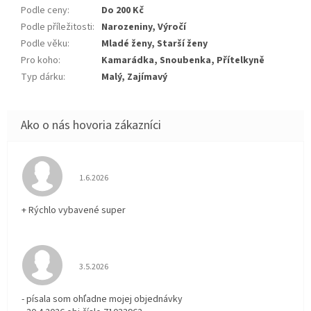
Podle ceny
:
Do 200 Kč
Podle příležitosti
:
Narozeniny, Výročí
Podle věku
:
Mladé ženy, Starší ženy
Pro koho
:
Kamarádka, Snoubenka, Přítelkyně
Typ dárku
:
Malý, Zajímavý
Hodnotenie obchodu je 5 z 5 hviezdičiek.
1.6.2026
+ Rýchlo vybavené super
Hodnotenie obchodu je 3 z 5 hviezdičiek.
3.5.2026
- písala som ohľadne mojej objednávky