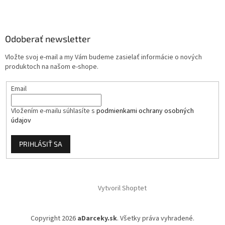
á
p
ä
Odoberať newsletter
t
i
Vložte svoj e-mail a my Vám budeme zasielať informácie o nových
e
produktoch na našom e-shope.
Email
Vložením e-mailu súhlasíte s
podmienkami ochrany osobných
údajov
PRIHLÁSIŤ SA
Vytvoril Shoptet
Copyright 2026
aDarceky.sk
. Všetky práva vyhradené.