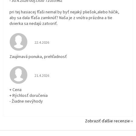
- 30.4.2026 obj.číslo 71033962
pri tej hasiacej fľaši nemal by byť nejaký pliešok,alebo háčik,
aby sa dala fľaša zamknúť? Naša je z vnútra prázdna a tie
dvierka sa nedajú zatvoriť.
Hodnotenie obchodu je 5 z 5 hviezdičiek.
22.4.2026
Zaujímavá ponuka, prehľadnosť
Hodnotenie obchodu je 5 z 5 hviezdičiek.
21.4.2026
+ Cena
+ Rýchlosť doručenia
- Žiadne nevýhody
Zobraziť ďalšie recenzie
Z