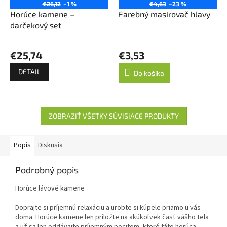
€26,12
–1 %
€4,63
–23 %
Horúce kamene –
Farebný masírovač hlavy
darčekový set
€25,74
€3,53
DETAIL
Do košíka
ZOBRAZIŤ VŠETKY SÚVISIACE PRODUKTY
Popis
Diskusia
Podrobný popis
Horúce lávové kamene
Doprajte si príjemnú relaxáciu a urobte si kúpele priamo u vás
doma. Horúce kamene len priložte na akúkoľvek časť vášho tela
a už sa len oddávajte príjemným pocitom, ktoré táto horúca