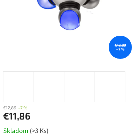
€12,89
–7 %
€12,89
–7 %
€11,86
Jednotková
Skladom
(>3 Ks)
cena: