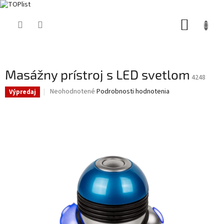
Prejsť
NÁKUP
na
obsah
KOŠÍK
Masážny prístroj s LED svetlom
4248
Priemerné
Neohodnotené
Podrobnosti hodnotenia
Výpredaj
hodnotenie
produktu
je
0,0
z
5
hviezdičiek.