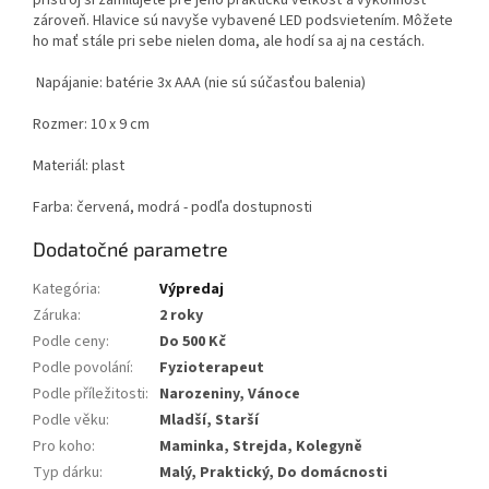
zároveň.
Hlavice sú navyše vybavené LED podsvietením.
Môžete
ho mať stále pri sebe nielen doma, ale hodí sa aj na cestách.
Napájanie: batérie 3x AAA (nie sú súčasťou balenia)
Rozmer: 10 x 9 cm
Materiál: plast
Farba: červená, modrá - podľa dostupnosti
Dodatočné parametre
Kategória
:
Výpredaj
Záruka
:
2 roky
Podle ceny
:
Do 500 Kč
Podle povolání
:
Fyzioterapeut
Podle příležitosti
:
Narozeniny, Vánoce
Podle věku
:
Mladší, Starší
Pro koho
:
Maminka, Strejda, Kolegyně
Typ dárku
:
Malý, Praktický, Do domácnosti