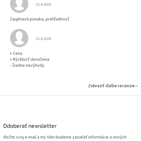
Hodnotenie obchodu je 5 z 5 hviezdičiek.
22.4.2026
Zaujímavá ponuka, prehľadnosť
Hodnotenie obchodu je 5 z 5 hviezdičiek.
21.4.2026
+ Cena
+ Rýchlosť doručenia
- Žiadne nevýhody
Zobraziť ďalšie recenzie
Z
á
p
ä
Odoberať newsletter
t
i
Vložte svoj e-mail a my Vám budeme zasielať informácie o nových
e