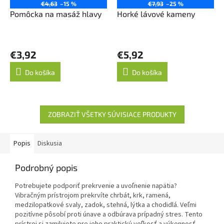
€4,63
–15 %
€7,93
–25 %
Pomôcka na masáž hlavy
Horké lávové kameny
€3,92
€5,92
Do košíka
Do košíka
ZOBRAZIŤ VŠETKY SÚVISIACE PRODUKTY
Popis
Diskusia
Podrobný popis
Potrebujete podporiť prekrvenie a uvoľnenie napätia?
Vibračným prístrojom prekrvíte chrbát, krk, ramená,
medzilopatkové svaly, zadok, stehná, lýtka a chodidlá.
Veľmi
pozitívne pôsobí proti únave a odbúrava prípadný stres.
Tento
prístroj si zamilujete pre jeho praktickú veľkosť a výkonnosť