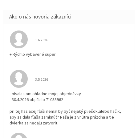
Hodnotenie obchodu je 5 z 5 hviezdičiek.
1.6.2026
+ Rýchlo vybavené super
Hodnotenie obchodu je 3 z 5 hviezdičiek.
3.5.2026
- písala som ohľadne mojej objednávky
- 30.4.2026 obj.číslo 71033962
pri tej hasiacej fľaši nemal by byť nejaký pliešok,alebo háčik,
aby sa dala fľaša zamknúť? Naša je z vnútra prázdna a tie
dvierka sa nedajú zatvoriť.