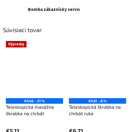
Bomba zákaznícky servis
Súvisiaci tovar
Výpredaj
€7,45
–31 %
€7,31
–8 %
Teleskopická masážna
Teleskopická škrabka na
škrabka na chrbát
chrbát ruka
Priemerné
hodnotenie
€5,11
€6,71