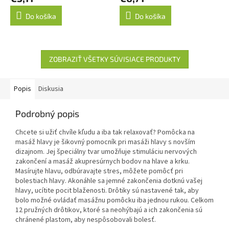
produktu
je
Do košíka
Do košíka
5,0
z
5
hviezdičiek.
ZOBRAZIŤ VŠETKY SÚVISIACE PRODUKTY
Popis
Diskusia
Podrobný popis
Chcete si užiť chvíle kľudu a iba tak relaxovať? Pomôcka na
masáž hlavy je šikovný pomocník pri masáži hlavy s novším
dizajnom. Jej špeciálny tvar umožňuje stimuláciu nervových
zakončení a masáž akupresúrnych bodov na hlave a krku.
Masírujte hlavu, odbúravajte stres, môžete pomôcť pri
bolestiach hlavy. Akonáhle sa jemné zakončenia dotknú vašej
hlavy, ucítite pocit blaženosti. Drôtiky sú nastavené tak, aby
bolo možné ovládať masážnu pomôcku iba jednou rukou. Celkom
12 pružných drôtikov, ktoré sa neohýbajú a ich zakončenia sú
chránené plastom, aby nespôsobovali bolesť.