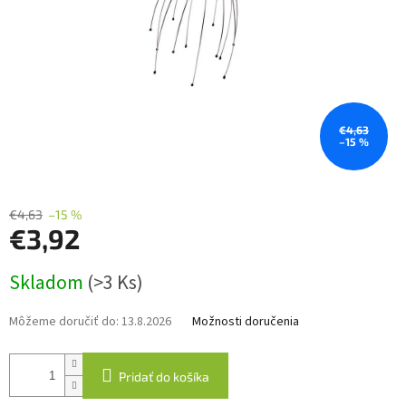
€4,63
–15 %
€4,63
–15 %
€3,92
Jednotková
Skladom
(>3 Ks)
cena:
Môžeme doručiť do:
13.8.2026
Možnosti doručenia
Pridať do košíka