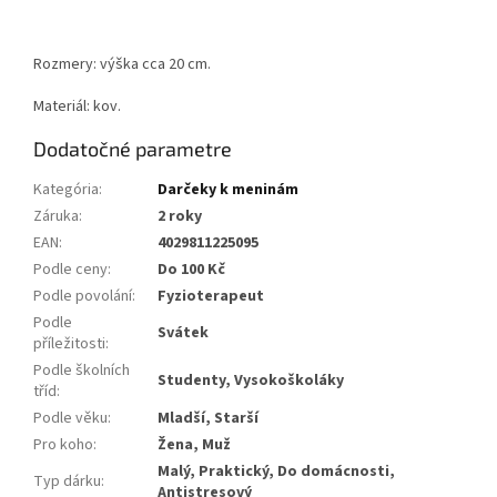
Rozmery: výška cca 20 cm.
Materiál: kov.
Dodatočné parametre
Kategória
:
Darčeky k meninám
Záruka
:
2 roky
EAN
:
4029811225095
Podle ceny
:
Do 100 Kč
Podle povolání
:
Fyzioterapeut
Podle
Svátek
příležitosti
:
Podle školních
Studenty, Vysokoškoláky
tříd
:
Podle věku
:
Mladší, Starší
Pro koho
:
Žena, Muž
Malý, Praktický, Do domácnosti,
Typ dárku
:
Antistresový