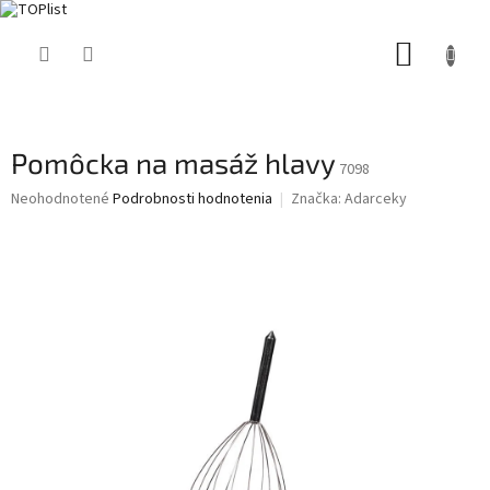
Prejsť
NÁKUP
na
obsah
KOŠÍK
Pomôcka na masáž hlavy
7098
Priemerné
Neohodnotené
Podrobnosti hodnotenia
Značka:
Adarceky
hodnotenie
produktu
je
0,0
z
5
hviezdičiek.