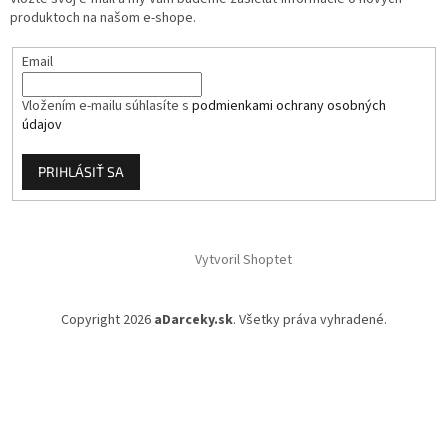
e
produktoch na našom e-shope.
Email
Vložením e-mailu súhlasíte s
podmienkami ochrany osobných
údajov
PRIHLÁSIŤ SA
Vytvoril Shoptet
Copyright 2026
aDarceky.sk
. Všetky práva vyhradené.