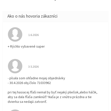
Hodnotenie obchodu je 5 z 5 hviezdičiek.
1.6.2026
+ Rýchlo vybavené super
Hodnotenie obchodu je 3 z 5 hviezdičiek.
3.5.2026
- písala som ohľadne mojej objednávky
- 30.4.2026 obj.číslo 71033962
pri tej hasiacej fľaši nemal by byť nejaký pliešok,alebo háčik,
aby sa dala fľaša zamknúť? Naša je z vnútra prázdna a tie
dvierka sa nedajú zatvoriť.