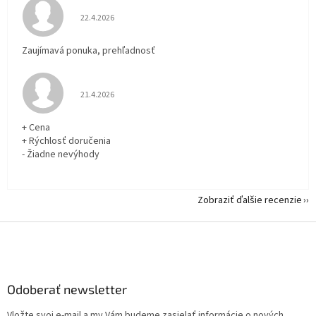
Hodnotenie obchodu je 5 z 5 hviezdičiek.
22.4.2026
Zaujímavá ponuka, prehľadnosť
Hodnotenie obchodu je 5 z 5 hviezdičiek.
21.4.2026
+ Cena
+ Rýchlosť doručenia
- Žiadne nevýhody
Zobraziť ďalšie recenzie
Z
á
p
ä
Odoberať newsletter
t
i
Vložte svoj e-mail a my Vám budeme zasielať informácie o nových