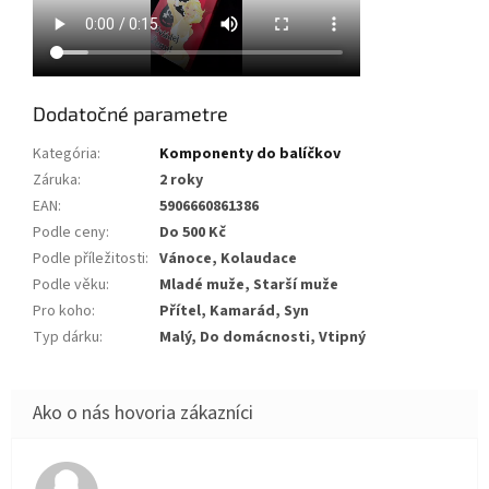
Dodatočné parametre
Kategória
:
Komponenty do balíčkov
Záruka
:
2 roky
EAN
:
5906660861386
Podle ceny
:
Do 500 Kč
Podle příležitosti
:
Vánoce, Kolaudace
Podle věku
:
Mladé muže, Starší muže
Pro koho
:
Přítel, Kamarád, Syn
Typ dárku
:
Malý, Do domácnosti, Vtipný