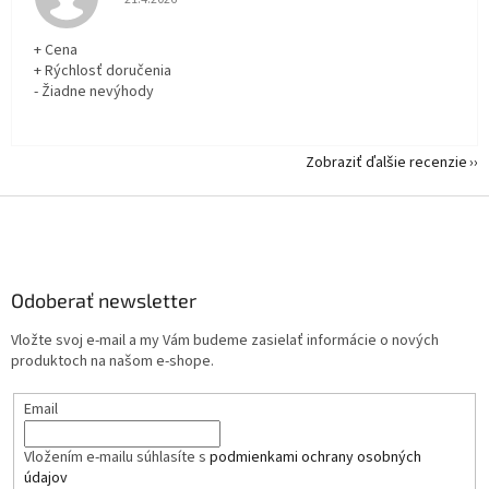
+ Cena
+ Rýchlosť doručenia
- Žiadne nevýhody
Zobraziť ďalšie recenzie
Z
á
p
ä
Odoberať newsletter
t
i
Vložte svoj e-mail a my Vám budeme zasielať informácie o nových
e
produktoch na našom e-shope.
Email
Vložením e-mailu súhlasíte s
podmienkami ochrany osobných
údajov