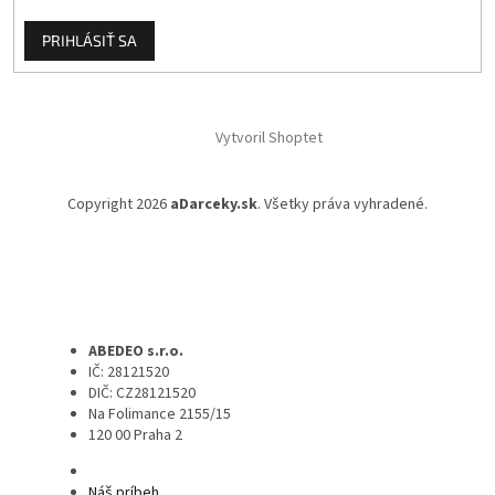
PRIHLÁSIŤ SA
Vytvoril Shoptet
Copyright 2026
aDarceky.sk
. Všetky práva vyhradené.
ABEDEO s.r.o.
IČ: 28121520
DIČ: CZ28121520
Na Folimance 2155/15
120 00 Praha 2
Náš príbeh