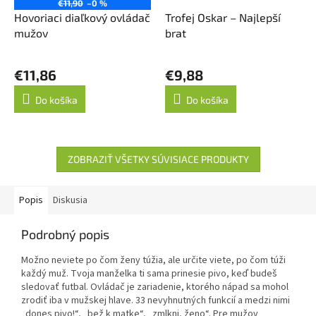
€11,90
–0 %
Hovoriaci diaľkový ovládač
Trofej Oskar – Najlepší
mužov
brat
€11,86
€9,88
Do košíka
Do košíka
ZOBRAZIŤ VŠETKY SÚVISIACE PRODUKTY
Popis
Diskusia
Podrobný popis
Možno neviete po čom ženy túžia, ale určite viete, po čom túži
každý muž. Tvoja manželka ti sama prinesie pivo, keď budeš
sledovať futbal. Ovládač je zariadenie, ktorého nápad sa mohol
zrodiť iba v mužskej hlave. 33 nevyhnutných funkcií a medzi nimi
„dones pivo!“, „bež k matke“, „zmlkni, ženo“. Pre mužov