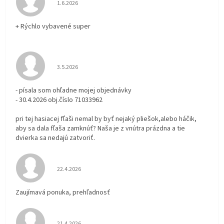
Hodnotenie obchodu je 5 z 5 hviezdičiek.
1.6.2026
+ Rýchlo vybavené super
Hodnotenie obchodu je 3 z 5 hviezdičiek.
3.5.2026
- písala som ohľadne mojej objednávky
- 30.4.2026 obj.číslo 71033962
pri tej hasiacej fľaši nemal by byť nejaký pliešok,alebo háčik,
aby sa dala fľaša zamknúť? Naša je z vnútra prázdna a tie
dvierka sa nedajú zatvoriť.
Hodnotenie obchodu je 5 z 5 hviezdičiek.
22.4.2026
Zaujímavá ponuka, prehľadnosť
Hodnotenie obchodu je 5 z 5 hviezdičiek.
21.4.2026