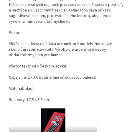
túžiacich po silných dojmoch je určená sekcia „Zábava v posteli“,
a nechýba ani „záchranná sekcia“. Ovládač vydáva príkazy
sugestívnym hlasom, profesionálneho lektora, aby ti tvoja
vyvolená nemusela čítať myšlienky.
Pozor!
Skúška naladenia ovládača pre niektoré modely žien môže
skončiť úrazom užívateľa. Výrobok je určený pre osoby
obdarené zmyslom pre humor.
Všetky texty sú v českom jazyku.
Napájanie: 2 x AA batérie (nie sú súčasťou balenia)
Materiál: plast
Rozmery: 17,5 x 5,5 cm