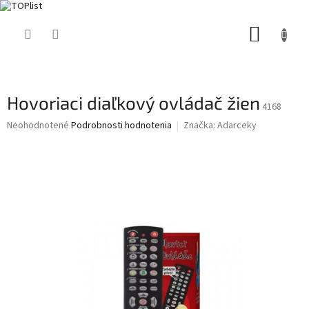
Prejsť
NÁKUP
na
obsah
KOŠÍK
Hovoriaci diaľkový ovládač žien
4168
Priemerné
Neohodnotené
Podrobnosti hodnotenia
Značka:
Adarceky
hodnotenie
produktu
je
0,0
z
5
hviezdičiek.