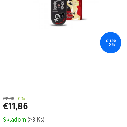
€11,90
–0 %
€11,90
–0 %
€11,86
Jednotková
Skladom
(>3 Ks)
cena: