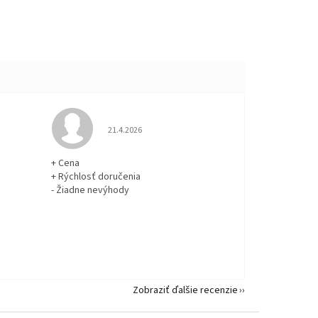
 5 z 5 hviezdičiek.
Hodnotenie obchodu je 5 z 5 hviezdičiek.
21.4.2026
+ Cena
+ Rýchlosť doručenia
- Žiadne nevýhody
Zobraziť ďalšie recenzie