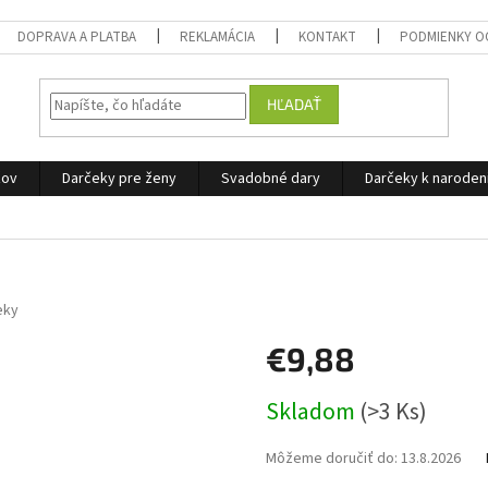
DOPRAVA A PLATBA
REKLAMÁCIA
KONTAKT
PODMIENKY O
HĽADAŤ
žov
Darčeky pre ženy
Svadobné dary
Darčeky k narode
eky
€9,88
Jednotková
Skladom
(>3 Ks)
cena:
Môžeme doručiť do:
13.8.2026