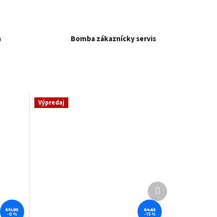
a
Bomba zákaznícky servis
Výpredaj
Ďalší
produkt
€11,90
€4,63
–0 %
–15 %