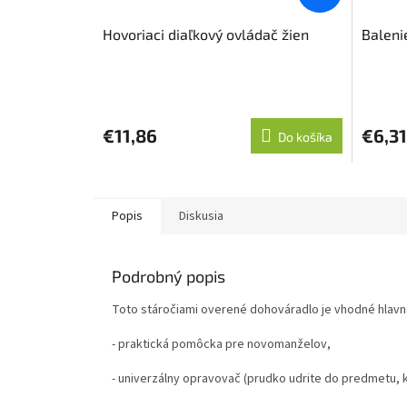
Hovoriaci diaľkový ovládač žien
Baleni
Priemer
hodnote
produkt
€11,86
€6,31
Do košíka
je
5,0
z
5
hviezdič
Popis
Diskusia
Podrobný popis
Toto stáročiami overené dohováradlo je vhodné hlavn
- praktická pomôcka pre novomanželov,
- univerzálny opravovač (prudko udrite do predmetu, k