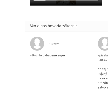
Hodnotenie obchodu je 5 z 5 hviezdičiek.
1.6.2026
+ Rýchlo vybavené super
- písa
- 30.4.
pri tej
nejaký 
fľaša z
prázdna
zatvori