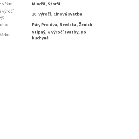
e věku
:
Mladší, Starší
e výročí
10. výročí, Cínová svatba
by
:
koho
:
Pár, Pro dva, Nevěsta, Ženich
Vtipný, K výročí svatby, Do
dárku
:
kuchyně