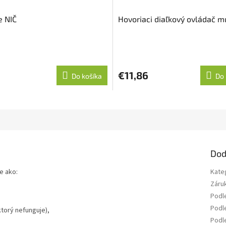
e NIČ
Hovoriaci diaľkový ovládač 
né
nie
u
€11,86
Do košíka
Do 
iek.
Dod
e ako:
Kate
Záru
Podl
Podl
torý nefunguje),
Podle