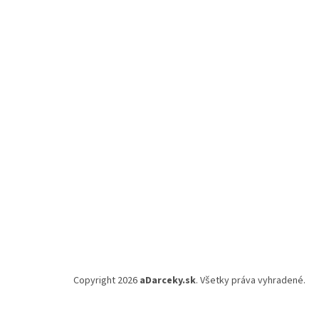
Z
á
p
ä
t
i
e
Copyright 2026
aDarceky.sk
. Všetky práva vyhradené.