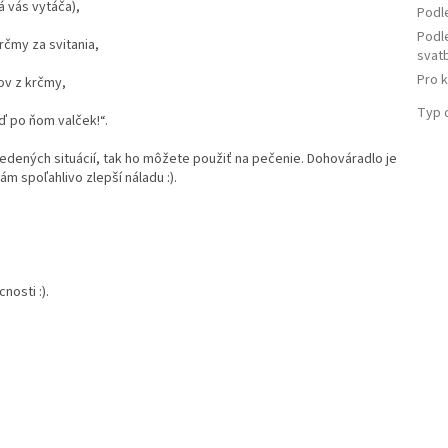
á vás vytáča),
Podl
Podl
rčmy za svitania,
svat
Pro 
ov z krčmy,
Typ 
ď po ňom valček!“.
edených situácií, tak ho môžete použiť na pečenie. Dohováradlo je
ám spoľahlivo zlepší náladu :).
osti :).