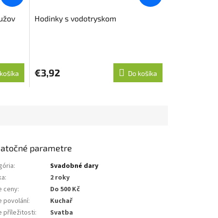
mužov
Hodinky s vodotryskom
Priemerné
hodnotenie
produktu
€3,92
košíka
Do košíka
je
5,0
z
5
hviezdičiek.
atočné parametre
gória
:
Svadobné dary
ka
:
2 roky
e ceny
:
Do 500 Kč
e povolání
:
Kuchař
 příležitosti
:
Svatba