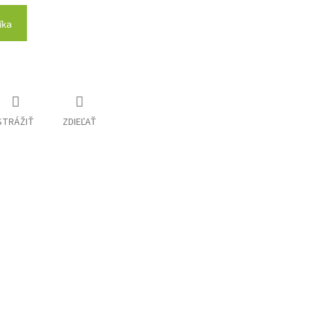
íka
STRÁŽIŤ
ZDIEĽAŤ