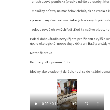
- antistresová pomôcka (prudko udrite do osoby, ktor
- masážny prístroj na manželov chrbát, ak sa vracia z k
- preventívny časovač manželových včasných príchod
- odpudzovač otravných ľudí „Keď ťa naštve blbec, ho
Pokiaľ dohováradlo nevyužijete pre žiadnu z vyššie uv
úplne ekologické, neobsahuje éčka ani ftaláty a vždy v
Materiál: drevo
Rozmery: 41 x priemer 5,5 cm
Ideálny ako svadobný darček, hodí sa do každej domácn