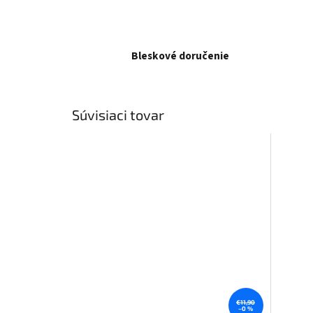
Bleskové doručenie
Súvisiaci tovar
€11,90
–0 %