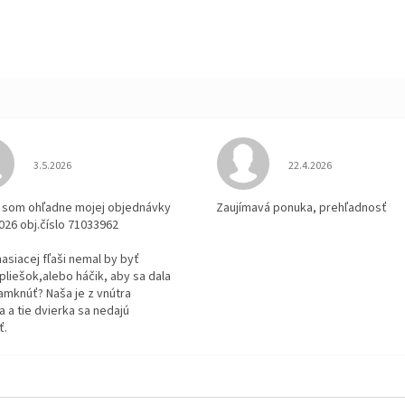
Hodnotenie obchodu je 3 z 5 hviezdičiek.
Hodnotenie obchodu je
3.5.2026
22.4.2026
la som ohľadne mojej objednávky
Zaujímavá ponuka, prehľadnosť
2026 obj.číslo 71033962
 hasiacej fľaši nemal by byť
pliešok,alebo háčik, aby sa dala
amknúť? Naša je z vnútra
 a tie dvierka sa nedajú
ť.