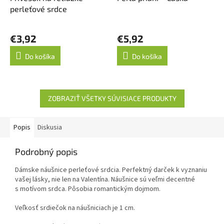
perleťové srdce
€3,92
€5,92
Do košíka
Do košíka
ZOBRAZIŤ VŠETKY SÚVISIACE PRODUKTY
Popis
Diskusia
Podrobný popis
Dámske náušnice perleťové srdcia. Perfektný darček k vyznaniu
vašej lásky, nie len na Valentína. Náušnice sú veľmi decentné
s motívom srdca. Pôsobia romantickým dojmom.
Veľkosť srdiečok na náušniciach je 1 cm.