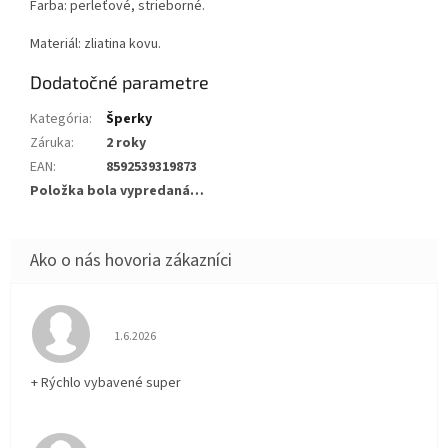
Farba: perleťové, strieborné.
Materiál: zliatina kovu.
Dodatočné parametre
Kategória
:
Šperky
Záruka
:
2 roky
EAN
:
8592539319873
Položka bola vypredaná…
Hodnotenie obchodu je 5 z 5 hviezdičiek.
1.6.2026
+ Rýchlo vybavené super