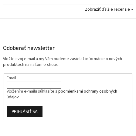
Zobraziť ďalšie recenzie
Z
á
p
ä
Odoberať newsletter
t
i
Vložte svoj e-mail a my Vám budeme zasielať informácie o nových
e
produktoch na našom e-shope.
Email
Vložením e-mailu súhlasíte s
podmienkami ochrany osobných
údajov
PRIHLÁSIŤ SA