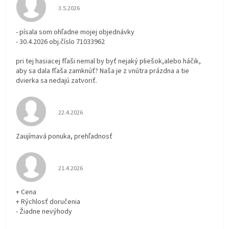
Hodnotenie obchodu je 3 z 5 hviezdičiek.
3.5.2026
- písala som ohľadne mojej objednávky
- 30.4.2026 obj.číslo 71033962
pri tej hasiacej fľaši nemal by byť nejaký pliešok,alebo háčik,
aby sa dala fľaša zamknúť? Naša je z vnútra prázdna a tie
dvierka sa nedajú zatvoriť.
Hodnotenie obchodu je 5 z 5 hviezdičiek.
22.4.2026
Zaujímavá ponuka, prehľadnosť
Hodnotenie obchodu je 5 z 5 hviezdičiek.
21.4.2026
+ Cena
+ Rýchlosť doručenia
- Žiadne nevýhody