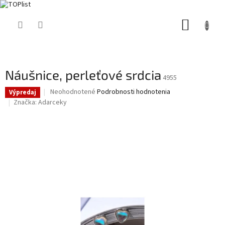
Prejsť
NÁKUP
na
obsah
KOŠÍK
Náušnice, perleťové srdcia
4955
Priemerné
Neohodnotené
Podrobnosti hodnotenia
Výpredaj
hodnotenie
Značka:
Adarceky
produktu
je
0,0
z
5
hviezdičiek.