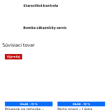
Starostlivá kontrola
Bomba zákaznícky servis
Súvisiaci tovar
Výpredaj
€4,63
–15 %
€6,58
–10 %
Prívesok na retiazke –
Perla prianí – Láska