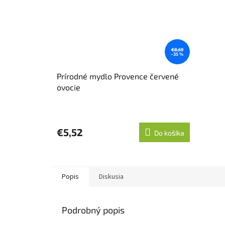
€8,59
–35 %
Prírodné mydlo Provence červené
ovocie
€5,52
Do košíka
Popis
Diskusia
Podrobný popis