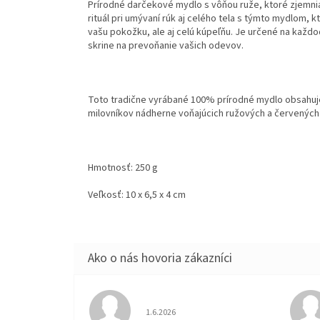
Prírodné darčekové mydlo s vôňou ruže, ktoré zjemni
rituál pri umývaní rúk aj celého tela s týmto mydlom, 
vašu pokožku, ale aj celú kúpeľňu. Je určené na každo
skrine na prevoňanie vašich odevov.
Toto tradične vyrábané 100% prírodné mydlo obsahuje 
milovníkov nádherne voňajúcich ružových a červených 
Hmotnosť: 250 g
Veľkosť: 10 x 6,5 x 4 cm
Hodnotenie obchodu je 5 z 5 hviezdičiek.
1.6.2026