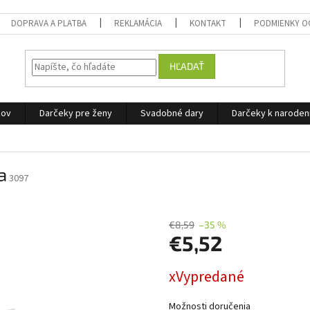
DOPRAVA A PLATBA
REKLAMÁCIA
KONTAKT
PODMIENKY O
HĽADAŤ
žov
Darčeky pre ženy
Svadobné dary
Darčeky k narode
a
3097
€8,59
–35 %
€5,52
Jednotková
xVypredané
cena:
Možnosti doručenia