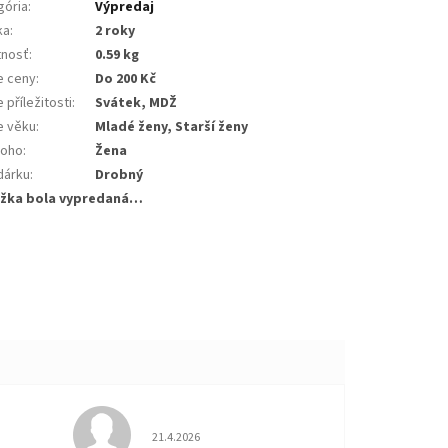
gória
:
Výpredaj
ka
:
2 roky
nosť
:
0.59 kg
e ceny
:
Do 200 Kč
 příležitosti
:
Svátek, MDŽ
e věku
:
Mladé ženy, Starší ženy
koho
:
Žena
dárku
:
Drobný
žka bola vypredaná…
 5 z 5 hviezdičiek.
Hodnotenie obchodu je 5 z 5 hviezdičiek.
21.4.2026