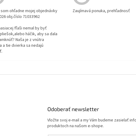
la som ohľadne mojej objednávky
Zaujímavá ponuka, prehľadnosť
2026 obj.číslo 71033962
 hasiacej fľaši nemal by byť
pliešok,alebo háčik, aby sa dala
amknúť? Naša je z vnútra
 a tie dvierka sa nedajú
ť.
Odoberať newsletter
Vložte svoj e-mail a my Vám budeme zasielať in
produktoch na našom e-shope.