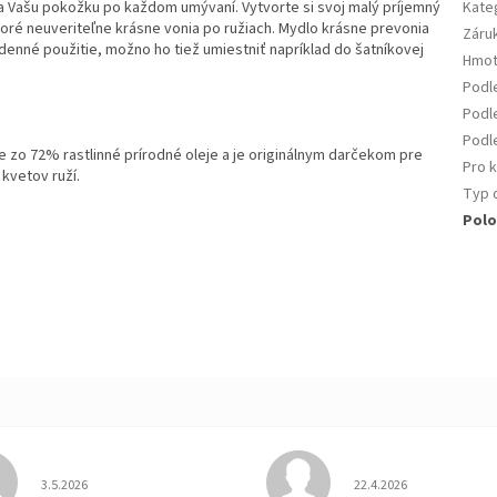
a Vašu pokožku po každom umývaní. Vytvorte si svoj malý príjemný
Kate
ktoré neuveriteľne krásne vonia po ružiach. Mydlo krásne prevonia
Záru
denné použitie, možno ho tiež umiestniť napríklad do šatníkovej
Hmot
Podl
Podle
Podl
zo 72% rastlinné prírodné oleje a je originálnym darčekom pre
Pro 
kvetov ruží.
Typ 
Polo
Hodnotenie obchodu je 3 z 5 hviezdičiek.
Hodnotenie obchodu je
3.5.2026
22.4.2026