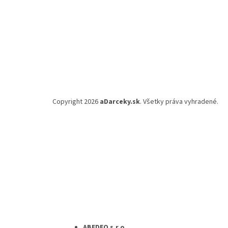
Copyright 2026
aDarceky.sk
. Všetky práva vyhradené.
ABEDEO s.r.o.