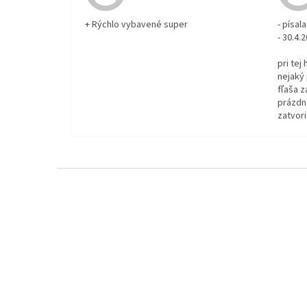
+ Rýchlo vybavené super
- písa
- 30.4.
pri tej
nejaký 
fľaša z
prázdna
zatvori
Z
á
p
ä
t
i
e