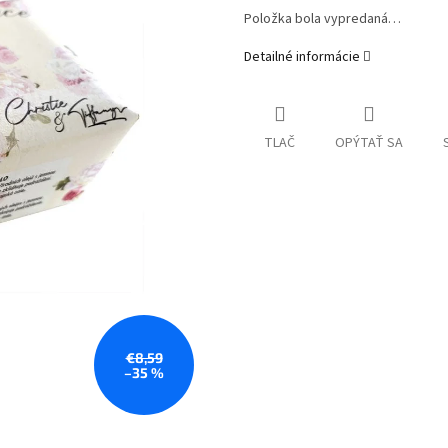
Položka bola vypredaná…
Detailné informácie
TLAČ
OPÝTAŤ SA
€8,59
–35 %